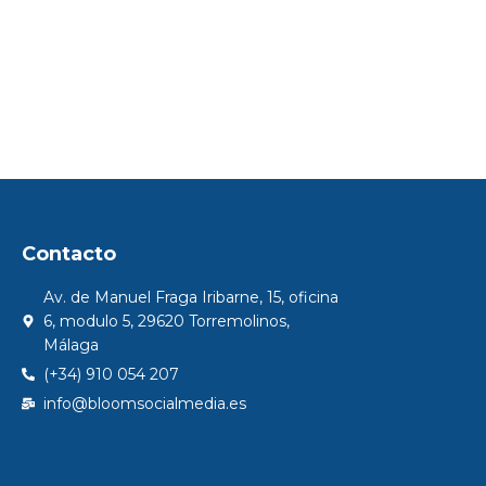
ommerce
Ecommerc
At Home
Xetubr
Contacto
Av. de Manuel Fraga Iribarne, 15, oficina
6, modulo 5, 29620 Torremolinos,
Málaga
(+34) 910 054 207
info@bloomsocialmedia.es