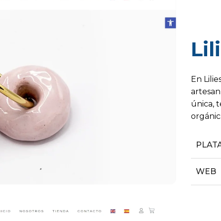
Lil
En Lili
artesan
única, t
orgánic
PLAT
WEB