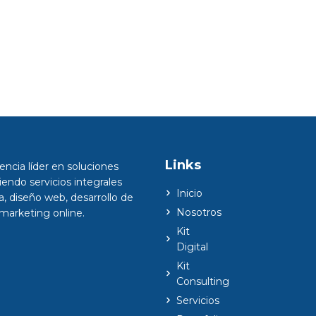
Ecommerce
Ec
DeAngelines
Art 
Links
ncia líder en soluciones
ciendo servicios integrales
Inicio
a, diseño web, desarrollo de
Nosotros
 marketing online.
Kit
Digital
Kit
Consulting
Servicios