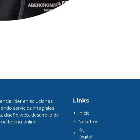
Links
ncia líder en soluciones
ciendo servicios integrales
Inicio
a, diseño web, desarrollo de
Nosotros
 marketing online.
Kit
Digital