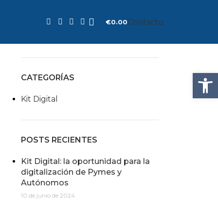
BUSCAR
Contacto
€
0.00
Abrir
CATEGORÍAS
Kit Digital
POSTS RECIENTES
Kit Digital: la oportunidad para la
digitalización de Pymes y
Autónomos
10 de junio de 2024