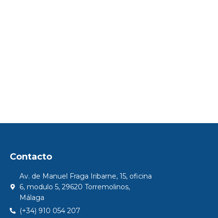
Contacto
Av. de Manuel Fraga Iribarne, 15, oficina
6, modulo 5, 29620 Torremolinos,
Málaga
(+34) 910 054 207