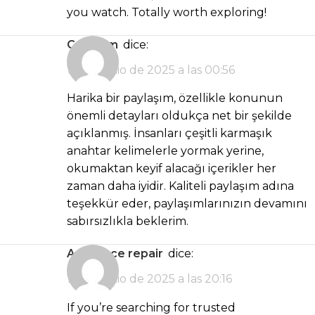
you watch. Totally worth exploring!
casibom
dice:
17 de junio de 2025 a las 00:56
Harika bir paylaşım, özellikle konunun
önemli detayları oldukça net bir şekilde
açıklanmış. İnsanları çeşitli karmaşık
anahtar kelimelerle yormak yerine,
okumaktan keyif alacağı içerikler her
zaman daha iyidir. Kaliteli paylaşım adına
teşekkür eder, paylaşımlarınızın devamını
sabırsızlıkla beklerim.
appliance repair
dice:
17 de junio de 2025 a las 20:16
If you’re searching for trusted