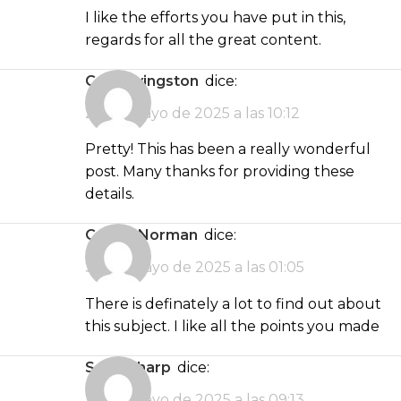
I like the efforts you have put in this,
regards for all the great content.
Cara Livingston
dice:
29 de mayo de 2025 a las 10:12
Pretty! This has been a really wonderful
post. Many thanks for providing these
details.
Carlee Norman
dice:
30 de mayo de 2025 a las 01:05
There is definately a lot to find out about
this subject. I like all the points you made
Sofia Sharp
dice:
30 de mayo de 2025 a las 09:13