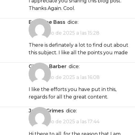
I appreciate you sharing this blog post.
Thanks Again. Cool.
Emmalee Bass
dice:
13 de junio de 2025 a las 15:28
There is definately a lot to find out about
this subject. I like all the points you made
Giuliana Barber
dice:
13 de junio de 2025 a las 16:08
I like the efforts you have put in this,
regards for all the great content.
James Grimes
dice:
13 de junio de 2025 a las 17:44
Hi there to all, for the reason that I am