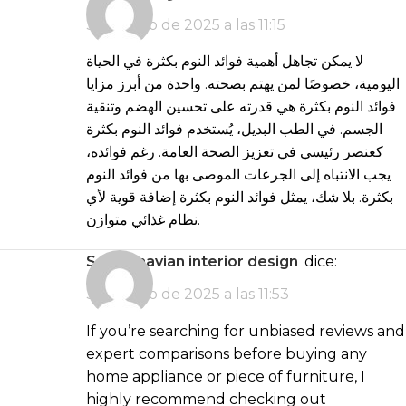
3 de junio de 2025 a las 11:15
لا يمكن تجاهل أهمية فوائد النوم بكثرة في الحياة
اليومية، خصوصًا لمن يهتم بصحته. واحدة من أبرز مزايا
فوائد النوم بكثرة هي قدرته على تحسين الهضم وتنقية
الجسم. في الطب البديل، يُستخدم فوائد النوم بكثرة
كعنصر رئيسي في تعزيز الصحة العامة. رغم فوائده،
يجب الانتباه إلى الجرعات الموصى بها من فوائد النوم
بكثرة. بلا شك، يمثل فوائد النوم بكثرة إضافة قوية لأي
نظام غذائي متوازن.
Scandinavian interior design
dice:
3 de junio de 2025 a las 11:53
If you’re searching for unbiased reviews and
expert comparisons before buying any
home appliance or piece of furniture, I
highly recommend checking out