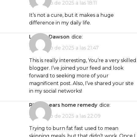
2 de junio de 2025 a las 18:11
It’s not a cure, but it makes a huge
difference in my daily life.
Landyn Dawson
dice:
2 de junio de 2025 a las 21:47
This is really interesting, You’re a very skilled
blogger. I’ve joined your feed and look
forward to seeking more of your
magnificent post. Also, I’ve shared your site
in my social networks!
ringing ears home remedy
dice:
2 de junio de 2025 a las 22:09
Trying to burn fat fast used to mean
skipping meals, but that didn’t work. Once I