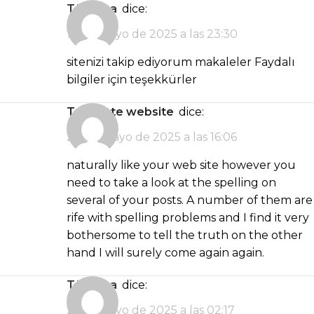
türk ifşa
dice:
19 de mayo de 2025 a las 23:30
sitenizi takip ediyorum makaleler Faydalı
bilgiler için teşekkürler
template website
dice:
20 de mayo de 2025 a las 16:06
naturally like your web site however you
need to take a look at the spelling on
several of your posts. A number of them are
rife with spelling problems and I find it very
bothersome to tell the truth on the other
hand I will surely come again again.
türk ifşa
dice:
21 de mayo de 2025 a las 02:17