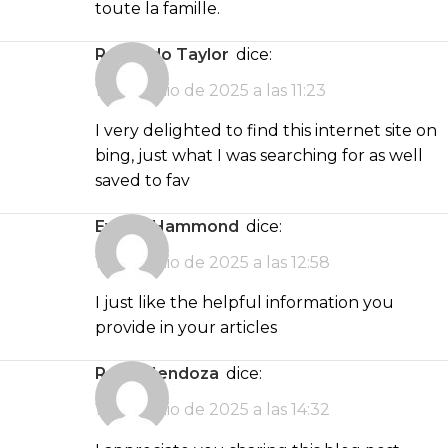
toute la famille.
Reynaldo Taylor
dice:
13 de junio de 2025 a las 11:23
I very delighted to find this internet site on
bing, just what I was searching for as well
saved to fav
Evelyn Hammond
dice:
13 de junio de 2025 a las 12:58
I just like the helpful information you
provide in your articles
Reilly Mendoza
dice:
13 de junio de 2025 a las 14:32