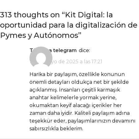
313 thoughts on “
Kit Digital: la
oportunidad para la digitalización de
Pymes y Autónomos
”
türk ifşa telegram
dice:
19 de mayo de 2025 a las 17:21
Harika bir paylaşım, özellikle konunun
önemli detayları oldukça net bir şekilde
açıklanmış. İnsanları çeşitli karmaşık
anahtar kelimelerle yormak yerine,
okumaktan keyif alacağı içerikler her
zaman daha iyidir. Kaliteli paylaşım adına
teşekkür eder, paylaşımlarınızın devamını
sabırsızlıkla beklerim.