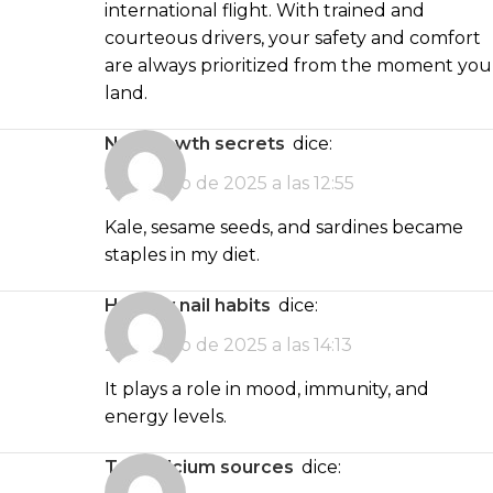
international flight. With trained and
courteous drivers, your safety and comfort
are always prioritized from the moment you
land.
nail growth secrets
dice:
2 de junio de 2025 a las 12:55
Kale, sesame seeds, and sardines became
staples in my diet.
healthy nail habits
dice:
2 de junio de 2025 a las 14:13
It plays a role in mood, immunity, and
energy levels.
top calcium sources
dice: