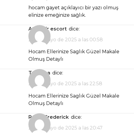
hocam gayet açıklayıcı bir yazı olmuş
elinize emeğinize sağlık.
ataşehir escort
dice:
24 de mayo de 2025 a las 00:58
Hocam Ellerinize Saglık Güzel Makale
Olmuş Detaylı
turk ifsa
dice:
24 de mayo de 2025 a las 22:58
Hocam Ellerinize Saglık Güzel Makale
Olmuş Detaylı
Rayan Frederick
dice:
28 de mayo de 2025 a las 20:47