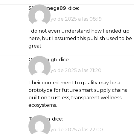
situs omega89
dice:
22 de mayo de 2025 a las 08:19
I do not even understand how I ended up
here, but I assumed this publish used to be
great
obtain high
dice:
22 de mayo de 2025 a las 21:20
Their commitment to quality may be a
prototype for future smart supply chains
built on trustless, transparent wellness
ecosystems.
türk ifşa
dice:
22 de mayo de 2025 a las 22:00