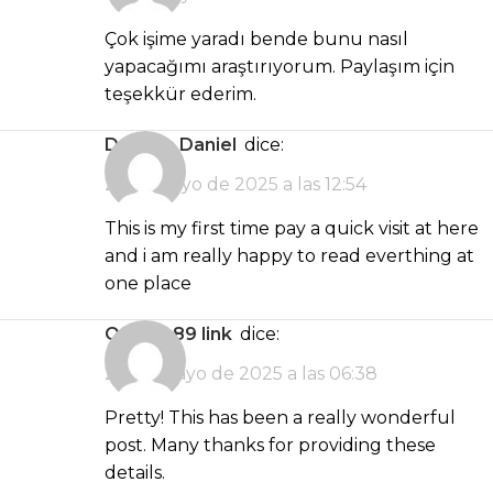
Çok işime yaradı bende bunu nasıl
yapacağımı araştırıyorum. Paylaşım için
teşekkür ederim.
Desirae Daniel
dice:
21 de mayo de 2025 a las 12:54
This is my first time pay a quick visit at here
and i am really happy to read everthing at
one place
omega89 link
dice:
22 de mayo de 2025 a las 06:38
Pretty! This has been a really wonderful
post. Many thanks for providing these
details.